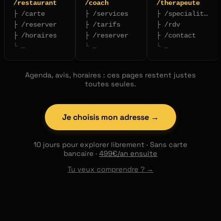
/restaurant
/coach
/therapeute
├ /carte
├ /services
├ /specialites
├ /reserver
├ /tarifs
├ /rdv
├ /horaires
├ /reserver
├ /contact
└ …
└ …
└ …
Agenda, avis, horaires : ces pages restent justes
toutes seules.
Je choisis mon adresse →
10 jours pour explorer librement · Sans carte
bancaire ·
499€/an ensuite
Tu veux comprendre ? →